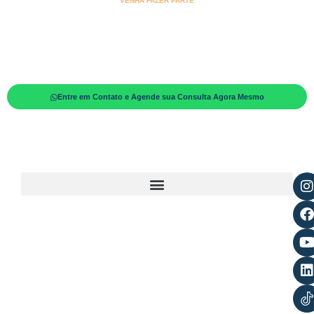
VENHA FAZER PARTE
Está pronto para transformar o seu
sorriso?
Nossa equipe está preparada para oferecer um atendimento de
excelência e personalizado, garantindo que você alcance o sorriso dos
seus sonhos.
Entre em Contato e Agende sua Consulta Agora Mesmo